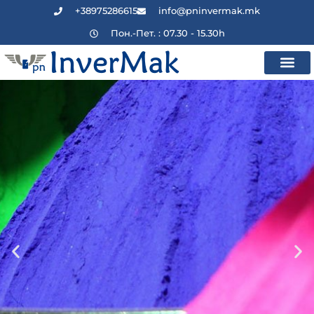
+38975286615
info@pninvermak.mk
Пон.-Пет. : 07.30 - 15.30h
Производи / Ус
ОБЛАСТИ НА