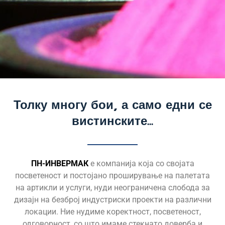
Прашкасти бои
Толку многу бои, а само едни се
вистинските...
Одберете најдобар систем на
заштита
ПН-ИНВЕРМАК
е компанија која со својата
посветеност и постојано проширување на палетата
Повеќе ...
на артикли и услуги, нуди неограничена слобода за
дизајн на безброј индустриски проекти на различни
локации. Ние нудиме коректност, посветеност,
одговорност, со што имаме стекнато доверба и