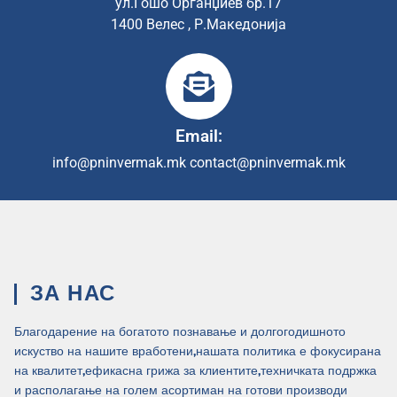
ул.Ѓошо Органџиев бр.17
1400 Велес , Р.Македонија
Email:
info@pninvermak.mk
contact@pninvermak.mk
ЗА НАС
Благодарение на богатото познавање и долгогодишното
искуство на нашите вработени,нашата политика е фокусирана
на квалитет,ефикасна грижа за клиентите,техничката подржка
и располагање на голем асортиман на готови производи .