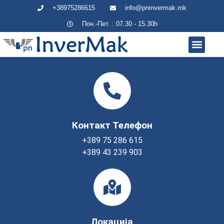
+38975286615
info@pninvermak.mk
Пон.-Пет. : 07.30 - 15.30h
Производи / Ус
ОБЛАСТИ НА
Контакт Телефон
+389 75 286 615
+389 43 239 903
Локација