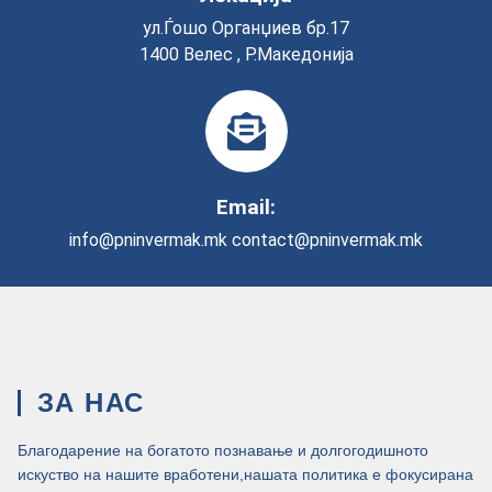
ул.Ѓошо Органџиев бр.17
1400 Велес , Р.Македонија
Email:
info@pninvermak.mk
contact@pninvermak.mk
ЗА НАС
Благодарение на богатото познавање и долгогодишното
искуство на нашите вработени,нашата политика е фокусирана