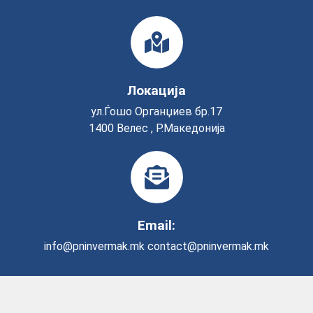
Локација
ул.Ѓошо Органџиев бр.17
1400 Велес , Р.Македонија
Email:
info@pninvermak.mk
contact@pninvermak.mk