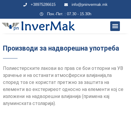
+38975286615
info@pninvermak.mk
Пон.-Пет. : 07.30 - 15.30h
Производи / Ус
ОБЛАСТИ НА
Производи за надворешна употреба
Полиестерските лакови во прав се бои отпорни на УВ
зрачење и на останати атмосферски влијанија,па
според тоа се користат претжно за заштита на
елементи во екстериреот односно на елементи кој се
изложени на надворешни влијанија (примена кај
алуминската столарија).